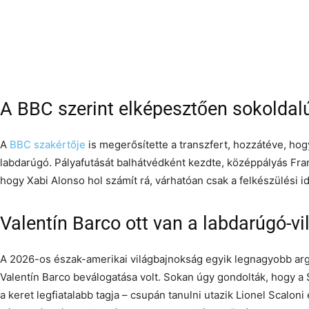
A BBC szerint elképesztően sokoldal
A
BBC szakértője
is megerősítette a transzfert, hozzátéve, ho
labdarúgó. Pályafutását balhátvédként kezdte, középpályás Fran
hogy Xabi Alonso hol számít rá, várhatóan csak a felkészülési i
Valentín Barco ott van a labdarúgó-v
A 2026-os észak-amerikai világbajnokság egyik legnagyobb arg
Valentín Barco beválogatása volt. Sokan úgy gondolták, hogy a 
a keret legfiatalabb tagja – csupán tanulni utazik Lionel Scaloni