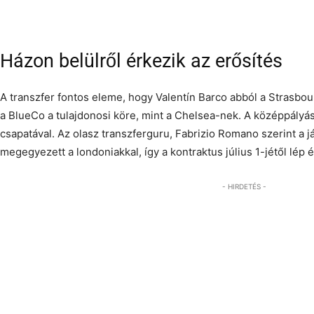
Xabi Alonso a felkészülési időszak végén dönt arról, hogy hol játszatja az új szerzem
Házon belülről érkezik az erősítés
A transzfer fontos eleme, hogy Valentín Barco abból a Strasbo
a BlueCo a tulajdonosi köre, mint a Chelsea-nek. A középpályá
csapatával. Az olasz transzferguru, Fabrizio Romano szerint a já
megegyezett a londoniakkal, így a kontraktus július 1-jétől lép é
- HIRDETÉS -