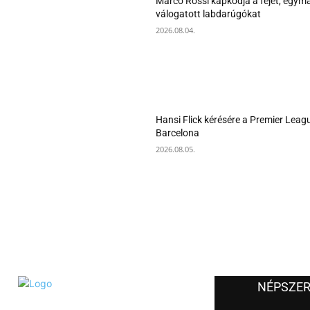
Marco Rossi kapkodja a fejét, egymá
válogatott labdarúgókat
2026.08.04.
Hansi Flick kérésére a Premier Leagu
Barcelona
2026.08.05.
NÉPSZE