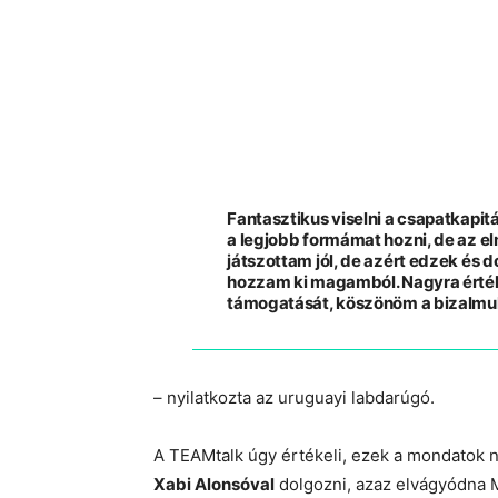
Fantasztikus viselni a csapatkapi
a legjobb formámat hozni, de az e
játszottam jól, de azért edzek és
hozzam ki magamból. Nagyra érték
támogatását, köszönöm a bizalmu
– nyilatkozta az uruguayi labdarúgó.
A TEAMtalk úgy értékeli, ezek a mondatok 
Xabi Alonsóval
dolgozni, azaz elvágyódna 