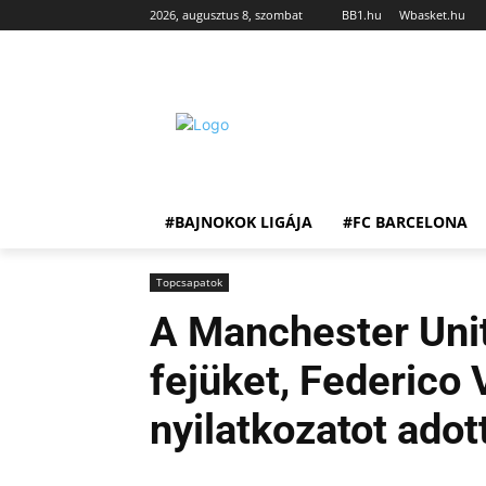
2026, augusztus 8, szombat
BB1.hu
Wbasket.hu
#BAJNOKOK LIGÁJA
#FC BARCELONA
Topcsapatok
A Manchester Unit
fejüket, Federico
nyilatkozatot adot