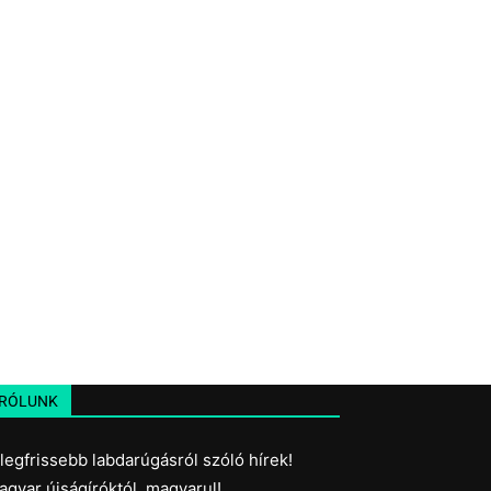
RÓLUNK
 legfrissebb labdarúgásról szóló hírek!
agyar újságíróktól, magyarul!