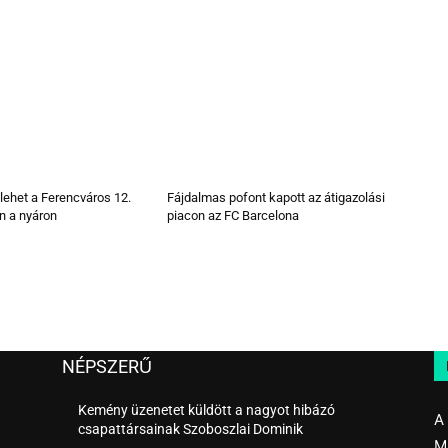
 lehet a Ferencváros 12.
Fájdalmas pofont kapott az átigazolási
n a nyáron
piacon az FC Barcelona
NÉPSZERŰ
Kemény üzenetet küldött a nagyot hibázó
A
csapattársainak Szoboszlai Dominik
M