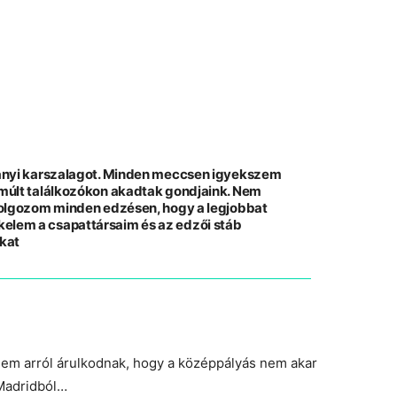
tányi karszalagot. Minden meccsen igyekszem
lmúlt találkozókon akadtak gondjaink. Nem
 dolgozom minden edzésen, hogy a legjobbat
elem a csapattársaim és az edzői stáb
kat
nem arról árulkodnak, hogy a középpályás nem akar
Madridból…