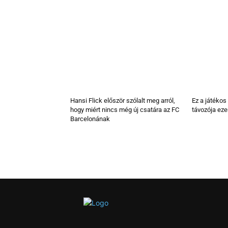
Hansi Flick először szólalt meg arról,
Ez a játékos
hogy miért nincs még új csatára az FC
távozója eze
Barcelonának