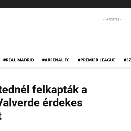
- HIRDETÉS -
#REAL MADRID
#ARSENAL FC
#PREMIER LEAGUE
#S
ednél felkapták a
 Valverde érdekes
t