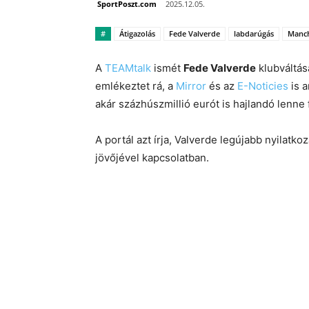
SportPoszt.com
2025.12.05.
#
Átigazolás
Fede Valverde
labdarúgás
Manch
A
TEAMtalk
ismét
Fede Valverde
klubváltásá
emlékeztet rá, a
Mirror
és az
E-Noticies
is a
akár százhúszmillió eurót is hajlandó lenne 
A portál azt írja, Valverde legújabb nyilatkoz
jövőjével kapcsolatban.