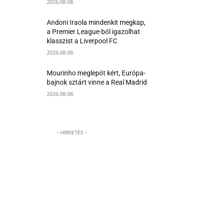
2026.08.08.
Andoni Iraola mindenkit megkap,
a Premier League-ből igazolhat
klasszist a Liverpool FC
2026.08.08.
Mourinho meglepőt kért, Európa-
bajnok sztárt vinne a Real Madrid
2026.08.08.
- HIRDETÉS -