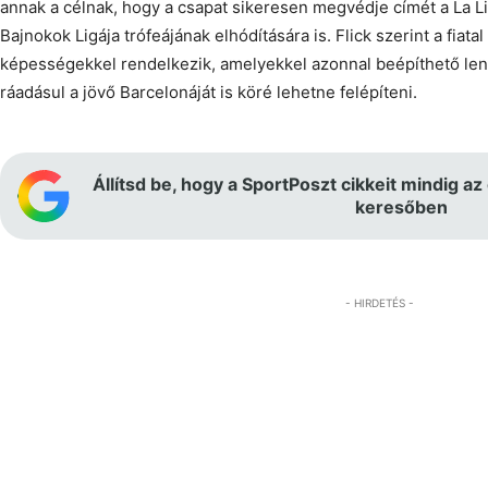
annak a célnak, hogy a csapat sikeresen megvédje címét a La Li
Bajnokok Ligája trófeájának elhódítására is. Flick szerint a fia
képességekkel rendelkezik, amelyekkel azonnal beépíthető len
ráadásul a jövő Barcelonáját is köré lehetne felépíteni.
Állítsd be, hogy a SportPoszt cikkeit mindig az
keresőben
- HIRDETÉS -