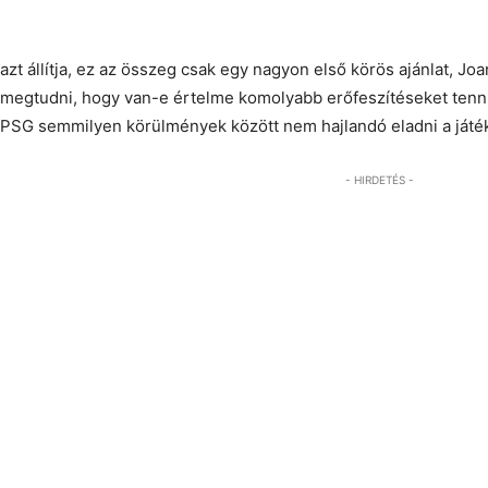
A hírről beszámolt a
Fichajes
átigazolási specialistája, Nacho 
azt állítja, ez az összeg csak egy nagyon első körös ajánlat, Jo
megtudni, hogy van-e értelme komolyabb erőfeszítéseket tenni 
PSG semmilyen körülmények között nem hajlandó eladni a játé
- HIRDETÉS -