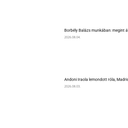
Borbély Balázs munkában: megint át
2026.08.04.
Andoni Iraola lemondott róla, Madrid
2026.08.03.