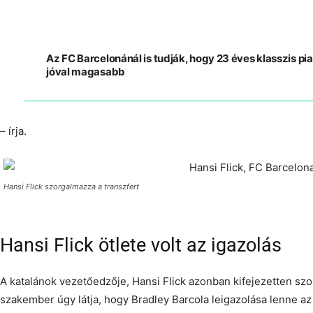
Az FC Barcelonánál is tudják, hogy 23 éves klasszis piac
jóval magasabb
– írja.
Hansi Flick szorgalmazza a transzfert
Hansi Flick ötlete volt az igazolás
A katalánok vezetőedzője, Hansi Flick azonban kifejezetten szo
szakember úgy látja, hogy Bradley Barcola leigazolása lenne az