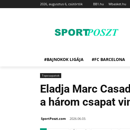
2026, augusztus 6, csütörtök
BB1.hu
Wbasket.hu
#BAJNOKOK LIGÁJA
#FC BARCELONA
Topcsapatok
Eladja Marc Casad
a három csapat vi
SportPoszt.com
2026.06.03.