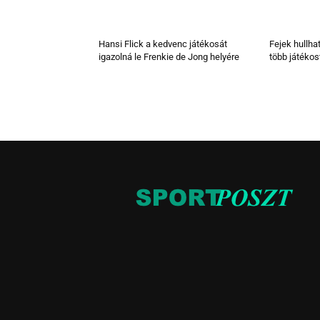
Hansi Flick a kedvenc játékosát
Fejek hullha
igazolná le Frenkie de Jong helyére
több játékost