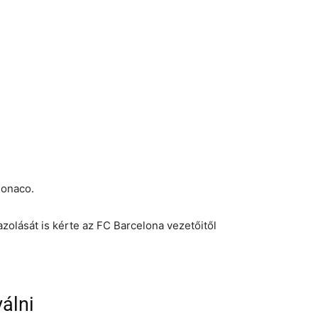
Monaco.
álni