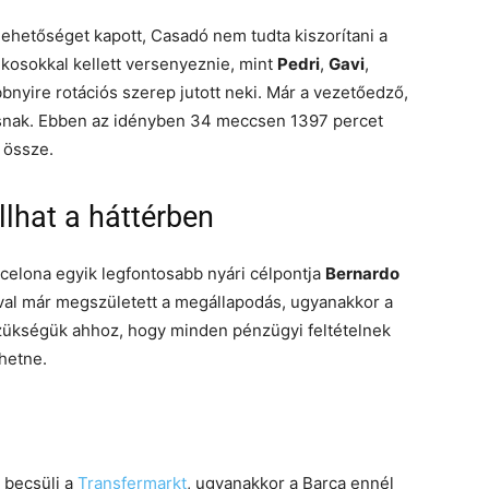
ehetőséget kapott, Casadó nem tudta kiszorítani a
tékosokkal kellett versenyeznie, mint
Pedri
,
Gavi
,
öbbnyire rotációs szerep jutott neki. Már a vezetőedző,
kosnak. Ebben az idényben 34 meccsen 1397 percet
 össze.
llhat a háttérben
celona egyik legfontosabb nyári célpontja
Bernardo
ával már megszületett a megállapodás, ugyanakkor a
szükségük ahhoz, hogy minden pénzügyi feltételnek
hetne.
a becsüli a
Transfermarkt
, ugyanakkor a Barca ennél