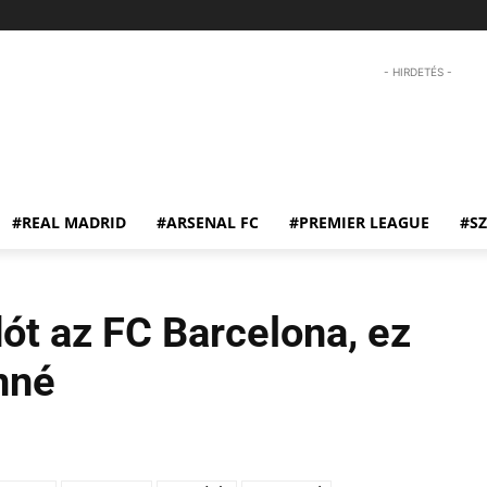
- HIRDETÉS -
#REAL MADRID
#ARSENAL FC
#PREMIER LEAGUE
#S
ót az FC Barcelona, ez
nné