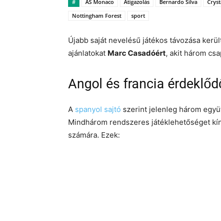
#
AS Monaco
Átigazolás
Bernardo Silva
Cryst
Nottingham Forest
sport
Újabb saját nevelésű játékos távozása kerü
ajánlatokat
Marc Casadóért
, akit három cs
Angol és francia érdeklőd
A
spanyol sajtó
szerint jelenleg három együ
Mindhárom rendszeres játéklehetőséget kín
számára. Ezek: