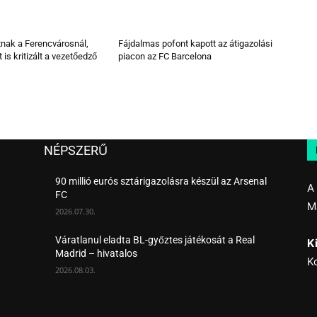
tnak a Ferencvárosnál,
Fájdalmas pofont kapott az átigazolási
 is kritizált a vezetőedző
piacon az FC Barcelona
NÉPSZERŰ
90 millió eurós sztárigazolásra készül az Arsenal
A
FC
M
2026.07.30.
Váratlanul eladta BL-győztes játékosát a Real
K
Madrid – hivatalos
K
2026.08.03.