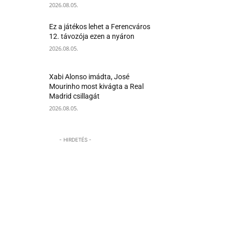
2026.08.05.
Ez a játékos lehet a Ferencváros
12. távozója ezen a nyáron
2026.08.05.
Xabi Alonso imádta, José
Mourinho most kivágta a Real
Madrid csillagát
2026.08.05.
- HIRDETÉS -