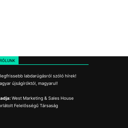
RÓLUNK
 legfrissebb labdarúgásról szóló hírek!
agyar újságíróktól, magyarul!
iadja:
West Marketing & Sales House
orlátolt Felelősségű Társaság