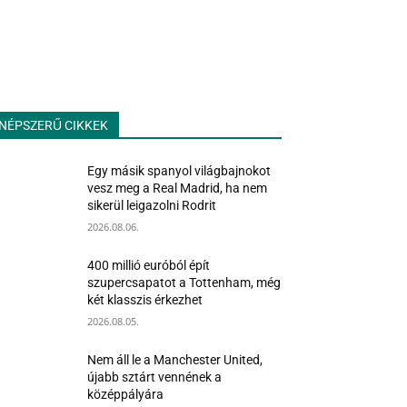
NÉPSZERŰ CIKKEK
Egy másik spanyol világbajnokot
vesz meg a Real Madrid, ha nem
sikerül leigazolni Rodrit
2026.08.06.
400 millió euróból épít
szupercsapatot a Tottenham, még
két klasszis érkezhet
2026.08.05.
Nem áll le a Manchester United,
újabb sztárt vennének a
középpályára