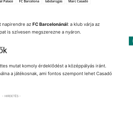
al Palace
FC Barcelona
labdarúgás
Marc Casadó
lt napirendre az
FC Barcelonánál
: a klub várja az
apat is szívesen megszerezne a nyáron.
ők
ttes mutat komoly érdeklődést a középpályás iránt.
álna a játékosnak, ami fontos szempont lehet Casadó
- HIRDETÉS -