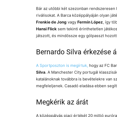
Bár az utóbbi két szezonban rendszeresen l
riválisokat. A Barca középpályáján olyan já
Frenkie de Jong
vagy
Fermín López
, így t
Hansi Flick
sem tekinti érinthetetlen játé
játszott, és mindössze egy gólpasszt hozott
Bernardo Silva érkezése á
A Sportposzton is megírtuk,
hogy az FC Bar
Silva
. A Manchester City portugál klasszis
katalánoknak továbbra is bevételekre van 
megfeleljenek. Casadó eladása ebben segít
Megkérik az árát
A középpályás piaci értékét 20 millió eurór