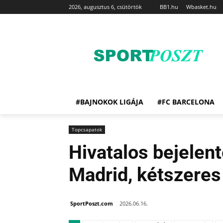
2026, augusztus 6, csütörtök
BB1.hu
Wbasket.hu
#BAJNOKOK LIGÁJA
#FC BARCELONA
Topcsapatok
Hivatalos bejelen
Madrid, kétszeres
SportPoszt.com
2026.06.16.