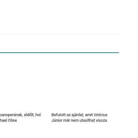
anoperának, eldőlt, hol
Befutott az ajánlat, amit Vinícius
hael Olise
Júnior már nem utasíthat vissza