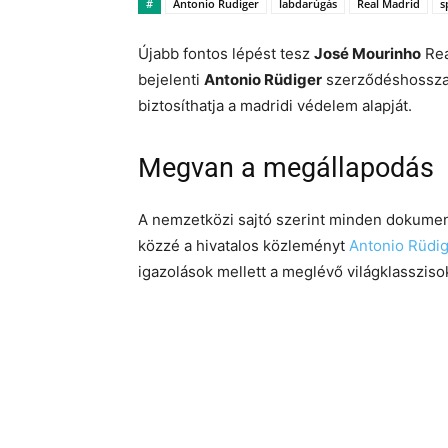
#
Antonio Rudiger
labdarúgás
Real Madrid
s
Újabb fontos lépést tesz
José Mourinho
Rea
bejelenti
Antonio Rüdiger
szerződéshosszab
biztosíthatja a madridi védelem alapját.
Megvan a megállapodás
A nemzetközi sajtó szerint minden dokumen
közzé a hivatalos közleményt
Antonio Rüdi
igazolások mellett a meglévő világklasszisok