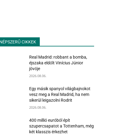
NÉPSZERŰ CIKKEK
Real Madrid: robbant a bomba,
éjszaka eldőlt Vinícius Júnior
jövője
2026.08.06.
Egy másik spanyol világbajnokot
vesz meg a Real Madrid, ha nem
sikerül leigazolni Rodrit
2026.08.06.
400 millió euróból épít
szupercsapatot a Tottenham, még
két klasszis érkezhet