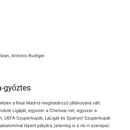
a-győztes
kben a Real Madrid meghatározó játékosává vált.
nokok Ligáját, egyszer a Chelsea-vel, egyszer a
met, UEFA Szuperkupát, LaLigát és Spanyol Szuperkupát
lkalommal lépett pályára, jelenleg is a vb-n szerepel.