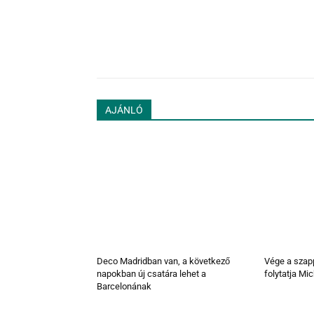
AJÁNLÓ
Deco Madridban van, a következő
Vége a szapp
napokban új csatára lehet a
folytatja Mic
Barcelonának