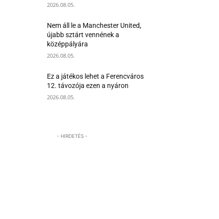
2026.08.05.
Nem áll le a Manchester United,
újabb sztárt vennének a
középpályára
2026.08.05.
Ez a játékos lehet a Ferencváros
12. távozója ezen a nyáron
2026.08.05.
- HIRDETÉS -