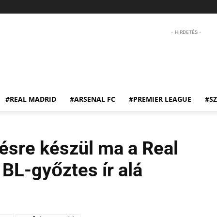
- HIRDETÉS -
#REAL MADRID
#ARSENAL FC
#PREMIER LEAGUE
#S
tésre készül ma a Real
 BL-győztes ír alá