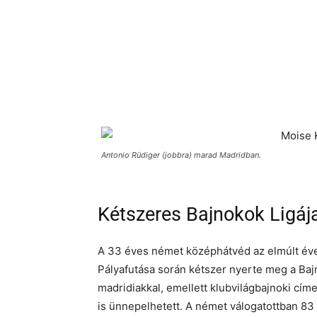
Antonio Rüdiger (jobbra) marad Madridban.
Kétszeres Bajnokok Ligáj
A 33 éves német középhátvéd az elmúlt éve
Pályafutása során kétszer nyerte meg a Baj
madridiakkal, emellett klubvilágbajnoki cí
is ünnepelhetett. A német válogatottban 83 a