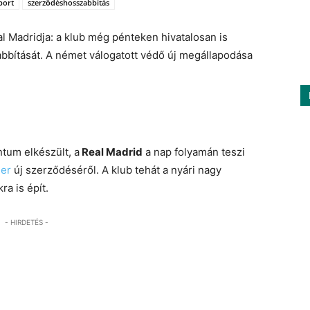
port
szerződéshosszabbítás
l Madridja: a klub még pénteken hivatalosan is
bítását. A német válogatott védő új megállapodása
tum elkészült, a
Real Madrid
a nap folyamán teszi
ger
új szerződéséről. A klub tehát a nyári nagy
ra is épít.
- HIRDETÉS -