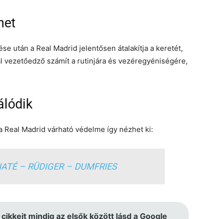
het
e után a Real Madrid jelentősen átalakítja a keretét,
l vezetőedző számít a rutinjára és vezéregyéniségére,
álódik
 a Real Madrid várható védelme így nézhet ki:
ATÉ – RÜDIGER – DUMFRIES
 cikkeit mindig az elsők között lásd a Google