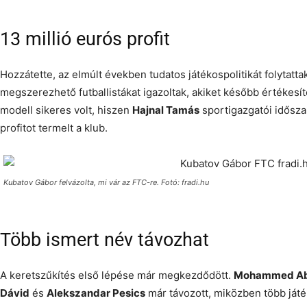
13 millió eurós profit
Hozzátette, az elmúlt években tudatos játékospolitikát folytatta
megszerezhető futballistákat igazoltak, akiket később értékesíte
modell sikeres volt, hiszen
Hajnal Tamás
sportigazgatói idősza
profitot termelt a klub.
Kubatov Gábor felvázolta, mi vár az FTC-re. Fotó: fradi.hu
Több ismert név távozhat
A keretszűkítés első lépése már megkezdődött.
Mohammed Ab
Dávid
és
Alekszandar Pesics
már távozott, miközben több játé