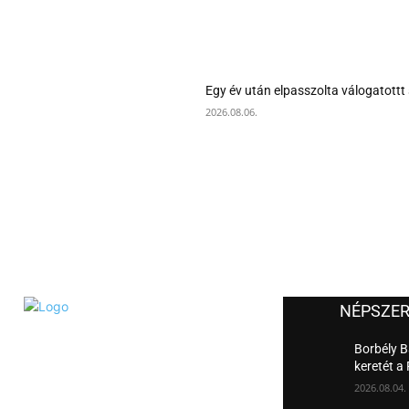
Egy év után elpasszolta válogatottt 
2026.08.06.
NÉPSZE
Borbély B
keretét a
2026.08.04.