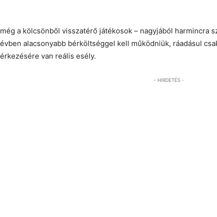
A Ferencváros elnöke szerint a klubnak kisebb költségvetéssel 
jelenlegi negyvenvalahány fős keretet – a Transfermarkt oldal
még a kölcsönből visszatérő játékosok – nagyjából harmincra s
évben alacsonyabb bérköltséggel kell működniük, ráadásul csa
érkezésére van reális esély.
- HIRDETÉS -