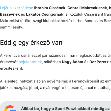
Lejár a szerződése
Ibrahim Cissének
,
Cebrail Makreckisnek
,
Basseynek
és
Lakatos Csongornak
is. Közülük Cissé iránt fra
Makreckist törökországi klubokkal hozták hírbe, Aaneba és Ba
semmi esély.
Eddig egy érkező van
A Ferencvárosnál ezzel párhuzamosan már megkezdődött az új k
érkezését
bejelentették
, miközben
Nagy Ádám
és
Dor Peretz
n
erősítésként.
A jelenlegi helyzet alapján egyértelmű: a Ferencvárosnál az el
játékosmozgása jöhet, a nyár végére teljesen új arcát mutathatj
Állítsd be, hogy a SportPoszt cikkeit mindig az