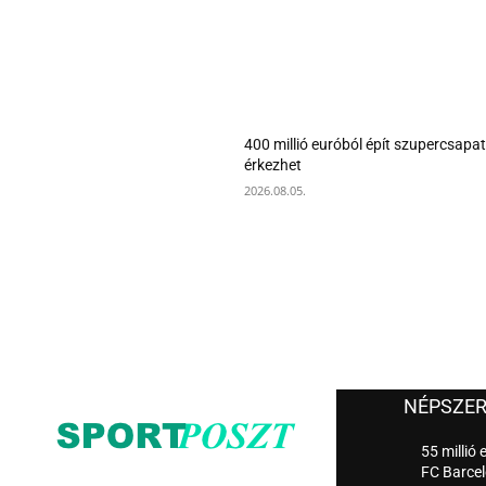
400 millió euróból épít szupercsapa
érkezhet
2026.08.05.
NÉPSZE
55 millió 
FC Barce