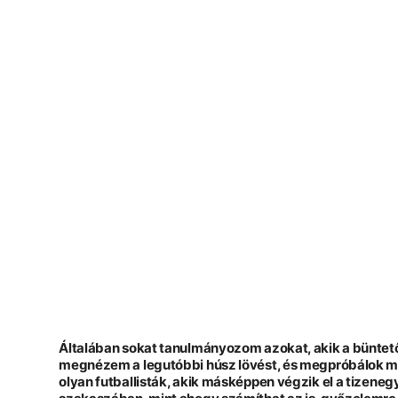
- HIRDETÉS -
Általában sokat tanulmányozom azokat, akik a büntető
megnézem a legutóbbi húsz lövést, és megpróbálok min
olyan futballisták, akik másképpen végzik el a tizen