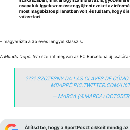
szakaszában, mint ahogy számíthat az is, győzelemre 
csapatuk. Igyekszem összegyűjteni ezeket az informá
most magabiztos pillanatban volt, és tudtam, hogy ő is 
választani
– magyarázta a 35 éves lengyel klasszis.
A Mundo Deportivo
szerint megvan az FC Barcelona új csatára
????️ SZCZESNY DA LAS CLAVES DE CÓMO 
MBAPPÉ
PIC.TWITTER.COM/H6
— MARCA (@MARCA)
OCTOBER 
Állítsd be, hogy a SportPoszt cikkeit mindig az