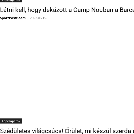
SportPoszt.com
-
2022.06.15.
Topcsapatok
Szédületes világcsúcs! Őrület, mi készül szerda
SportPoszt.com
-
2022.03.30.