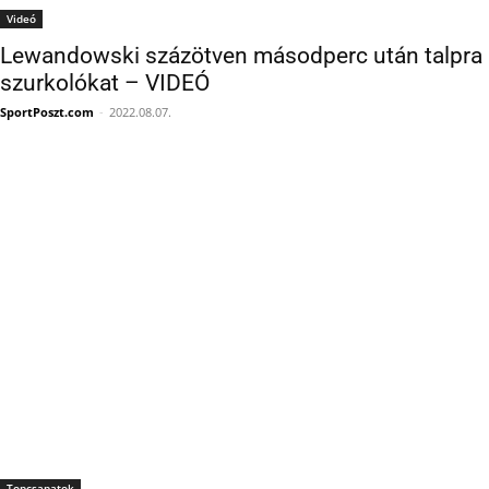
Lewandowski százötven másodperc után talpra u
szurkolókat – VIDEÓ
SportPoszt.com
-
2022.08.07.
Topcsapatok
Látni kell, hogy dekázott a Camp Nouban a Barca