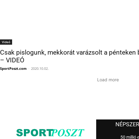
Videó
Csak pislogunk, mekkorát varázsolt a pénteken b
– VIDEÓ
SportPoszt.com
-
2020.10.02.
Load more
NÉPSZE
50 millió 
Germain
2026.08.02.