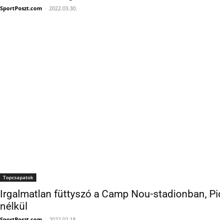
Topcsapatok
Irgalmatlan füttyszó a Camp Nou-stadionban, P
nélkül
SportPoszt.com
-
2022.02.18.