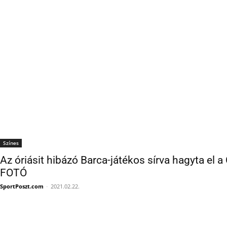
Színes
Az óriásit hibázó Barca-játékos sírva hagyta el
FOTÓ
SportPoszt.com
-
2021.02.22.