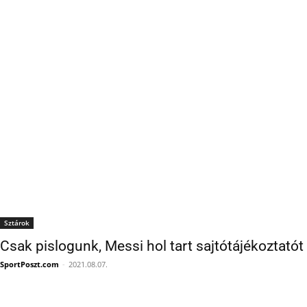
Sztárok
Csak pislogunk, Messi hol tart sajtótájékoztató
SportPoszt.com
-
2021.08.07.