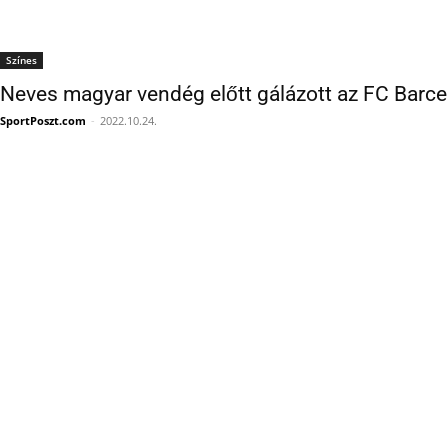
Színes
Neves magyar vendég előtt gálázott az FC Barc
SportPoszt.com
-
2022.10.24.
Videó