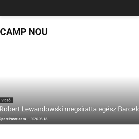
CAMP NOU
VIDEÓ
Robert Lewandowski megsiratta egész Barcelo
SportPoszt.com
-
2026.05.18.