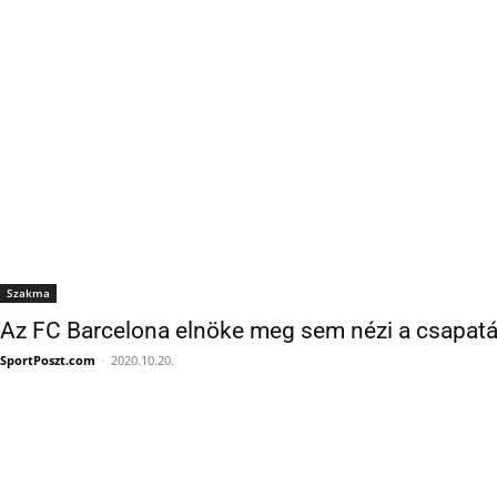
Szakma
Az FC Barcelona elnöke meg sem nézi a csapatát
SportPoszt.com
-
2020.10.20.