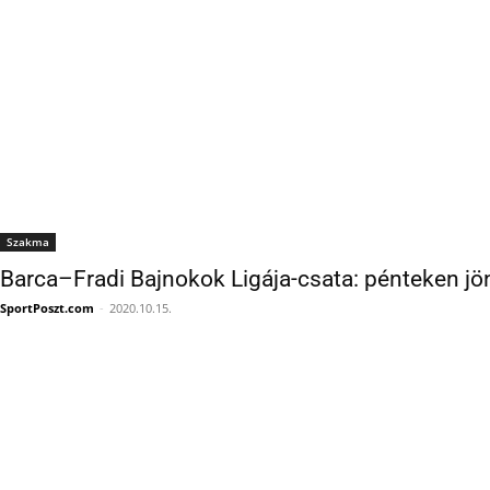
Szakma
Barca–Fradi Bajnokok Ligája-csata: pénteken jö
SportPoszt.com
-
2020.10.15.