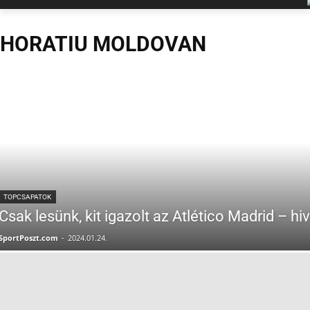
HORATIU MOLDOVAN
TOPCSAPATOK
Csak lesünk, kit igazolt az Atlético Madrid – hi
SportPoszt.com
-
2024.01.24.