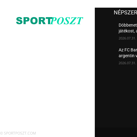
NÉPSZE
Döbbenet 
játékost, 
2026.07.31.
Az FC Bar
argentin 
2026.07.31.
© SPORTPOSZT.COM