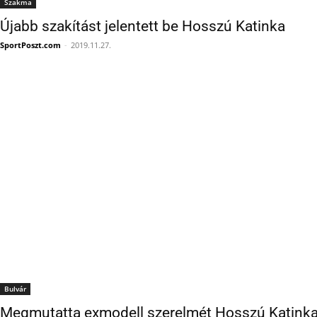
Szakma
Újabb szakítást jelentett be Hosszú Katinka
SportPoszt.com
-
2019.11.27.
Bulvár
Megmutatta exmodell szerelmét Hosszú Katink