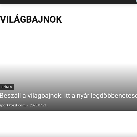
VILÁGBAJNOK
SZÍNES
Beszáll a világbajnok: itt a nyár legdöbbenete
SportPoszt.com
-
2023.07.21.