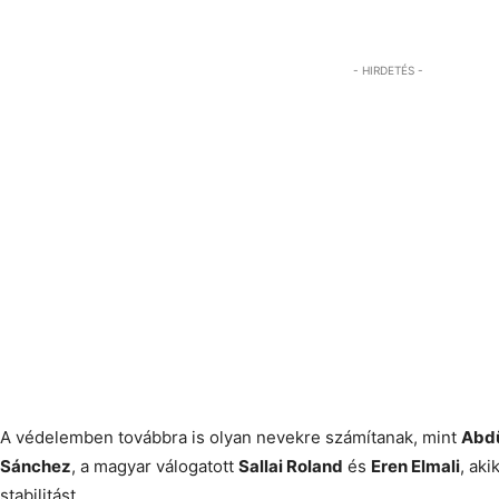
André ter Stegen
érkezése is
valószínűnek tűnik
.
- HIRDETÉS -
A védelemben továbbra is olyan nevekre számítanak, mint
Abdü
Sánchez
, a magyar válogatott
Sallai Roland
és
Eren Elmali
, aki
stabilitást.